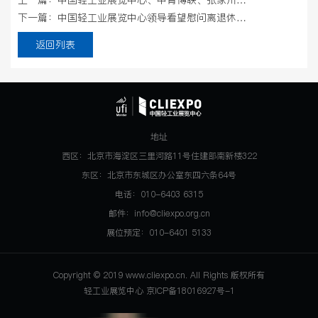
上一篇：中国轻工业展览中心、中青博联、张家川县座谈交流文旅产业发展
下一篇：中国轻工业展览中心领导看望慰问离退休老同志
返回列表
地址
西区：北京市海淀区三里河路11号住建部南新楼322
东区：北京市东城区办公室东四六条64号
电话：010-6403 6315
邮件：info@cliexpo.org.cn
展位预定：010-6401 5133
Copyright © 2019 www.cliexpo.cn. All Rights 版权所有
轻工业展览中心 京ICP备18016927号-1