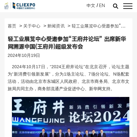
中文
EN
/
中心简介
主管单位
领导关怀
近期举办展会
即将举办的展会
展会回顾
往期举办展会
线上展会介绍
新闻资讯
展商报名
首页
关于中心
新闻资讯
轻工业展览中心受邀参加“王府井论坛” 出席新华网溯源中国(王府井)超级发布会
>
>
>
关于中心
轻工业展览中心受邀参加“王府井论坛” 出席新华
中心简介
主管单位
领导关怀
展会回顾
新闻资讯
网溯源中国(王府井)超级发布会
2024年10月19日
线下展会
2024年10月17日，“2024王府井论坛”在北京召开，论坛主题
近期举办展会
往期举办展会
为“新消费引领新发展”，分为1场主论坛、7场分论坛、N场配套
活动，活动由北京市东城区人民政府、北京市商务局、北京市文
线上展会
旅局共同主办，商务部流通产业促进中心、新华网支持。
线上展会介绍
展商报名
即将举办的展会
展商报名