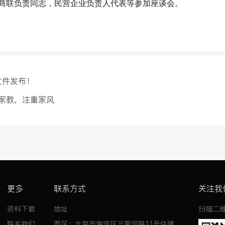
商联负责同志，民营企业负责人代表等参加座谈会。
文件发布！
家教，注重家风
更多
联系方式
关注我
资料下载
地址
扫描二
联系我们
西区：北京市海淀区三里河路11号住建