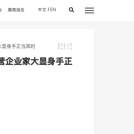
中文
EN
会
展商报名
/
领导关怀
近期举办展会
即将举办的展会
展会回顾
往期举办展会
线上展会介绍
新闻资讯
展商报名
大显身手正当其时
营企业家大显身手正
展商报名
即将举办的展会
展商报名