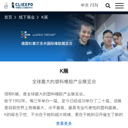
中文
EN
/
首页
线下展会
K展
中心简介
主管单位
领导关怀
近期举办展会
即将举办的展会
展会回顾
往期举办展会
线上展会介绍
新闻资讯
展商报名
关于中心
中心简介
主管单位
领导关怀
展会回顾
新闻资讯
线下展会
近期举办展会
往期举办展会
K展
全球最大的塑料橡胶产业展览会
线上展会
线上展会介绍
简称K展，是全球最大的塑料橡胶产业展览会。
始于1952年，每三年举办一届，至今已经成功举办了二十届。该展
是目前世界上规模最大、水平最高、最具专业代表性的塑料盛展。
展商报名
K的闻名于世，不光在于她的超大规模，更在于她的召开催生了新的
即将举办的展会
展商报名
激励因素，也为该行业所有领域带来新的业务机遇。该展会只对专
查看更多